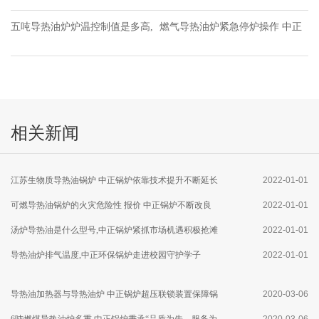
五吨导热油炉炉温控制值是多高,
燃气导热油炉紧急停炉操作 中正
中正冷凝锅炉为环保事业添砖加
锅炉清底灰效果好确保锅炉安全
瓦
运行
相关新闻
江苏生物质导热油锅炉 中正锅炉依靠技术提升不断延长
2022-01-01
设备使用寿命
可燃导热油锅炉的火灾危险性 报价 中正锅炉不断改良
2022-01-01
燃气炉内部结构
汤炉导热油是什么型号,中正锅炉紧抓市场机遇积极抢滩
2022-01-01
济宁市场
导热油炉排气温度,中正环保锅炉走进校园守护学子
2022-01-01
导热油加热器与导热油炉 中正锅炉超压联锁装置保障锅
2020-03-06
炉运行安全
6吨燃煤导热油炉多重,中正锅炉秉承“品质为先，服务为
2020-03-06