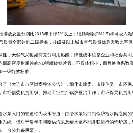
排放总量分别比2015年下降7%以上；细颗粒物(PM2.5)和可吸入颗
空气质量全部达到二级标准，县级及以上城市空气质量优良天数比率保
保性，天然气采暖如何充分利用热能，降低成本也是企业和社会共同
内部高密度耐腐蚀的ND钢螺旋鳍片管，不仅体积小，而且换热系数
家一级能效标准。
台了《大连市市区燃煤整治公告》，细化市建委、市经信委、市环保
；市经信委负责组织、推动工业生产锅炉整治工作；市环保局负责组
给水泵入口的管道称为吸水管道；由给水泵出口到锅炉给水阀之间的
水系统。但对于常年不间断供汽以及给水泵不能并联运行的锅炉房，
加一台公共备用泵）。