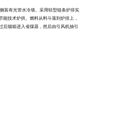
二侧装有光管水冷墙。采用轻型链条炉排实
节能技术炉拱。燃料从料斗落到炉排上，
过后烟箱进入省煤器，然后由引风机抽引