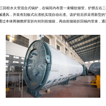
式三回程水火管混合式锅炉，在锅筒内布置一束螺纹烟管。炉膛左右
械通风，并装有刮板式出渣机实现自动出渣。该炉前后拱采用新型的
通过本体两侧燃烬室折向转到前烟箱，再由前烟箱折回锅内管束，通