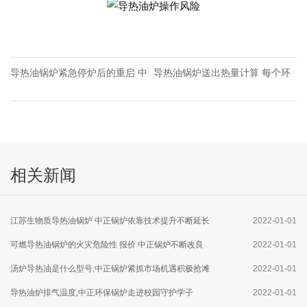
导热油锅炉紧急停炉后的重启 中
导热油锅炉送出热量计算 每个环
正锅炉保证锅炉安全高效运行
节提供周到服务 中正锅炉提供暖
气锅炉安装位置图详解
相关新闻
江苏生物质导热油锅炉 中正锅炉依靠技术提升不断延长
2022-01-01
设备使用寿命
可燃导热油锅炉的火灾危险性 报价 中正锅炉不断改良
2022-01-01
燃气炉内部结构
汤炉导热油是什么型号,中正锅炉紧抓市场机遇积极抢滩
2022-01-01
济宁市场
导热油炉排气温度,中正环保锅炉走进校园守护学子
2022-01-01