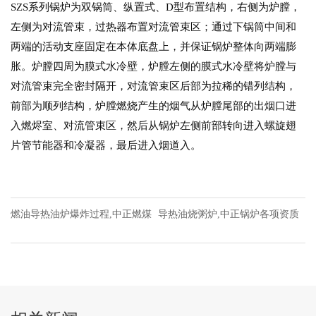
SZS系列锅炉为双锅筒、纵置式、D型布置结构，右侧为炉膛，
左侧为对流管束，过热器布置对流管束区；通过下锅筒中间和
两端的活动支座固定在本体底盘上，并保证锅炉整体向两端膨
胀。炉膛四周为膜式水冷壁，炉膛左侧的膜式水冷壁将炉膛与
对流管束完全密封隔开，对流管束区后部为拉稀的错列结构，
前部为顺列结构，炉膛燃烧产生的烟气从炉膛尾部的出烟口进
入燃烬室、对流管束区，然后从锅炉左侧前部转向进入螺旋翅
片管节能器和冷凝器，最后进入烟道入。
燃油导热油炉爆炸过程,中正燃煤
导热油烧粥炉,中正锅炉各项资质
锅炉炉拱设计科学合理
证书齐全