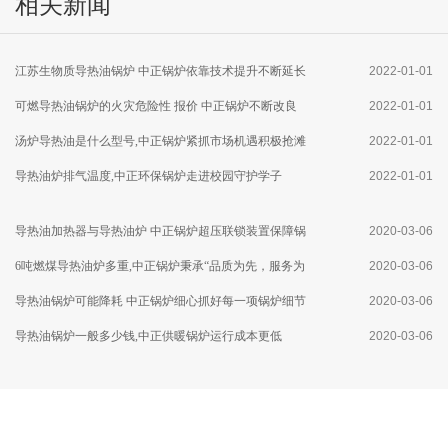
相关新闻
江苏生物质导热油锅炉 中正锅炉依靠技术提升不断延长
2022-01-01
设备使用寿命
可燃导热油锅炉的火灾危险性 报价 中正锅炉不断改良
2022-01-01
燃气炉内部结构
汤炉导热油是什么型号,中正锅炉紧抓市场机遇积极抢滩
2022-01-01
济宁市场
导热油炉排气温度,中正环保锅炉走进校园守护学子
2022-01-01
导热油加热器与导热油炉 中正锅炉超压联锁装置保障锅
2020-03-06
炉运行安全
6吨燃煤导热油炉多重,中正锅炉秉承“品质为先，服务为
2020-03-06
本”的理念
导热油锅炉可能降耗 中正锅炉细心抓好每一项锅炉细节
2020-03-06
导热油锅炉一般多少钱,中正供暖锅炉运行成本更低
2020-03-06