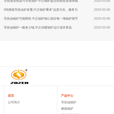
导热油加热器与导热油炉 中正锅炉超压联锁装置保障锅
2020-03-06
炉运行安全
6吨燃煤导热油炉多重,中正锅炉秉承“品质为先，服务为
2020-03-06
本”的理念
导热油锅炉可能降耗 中正锅炉细心抓好每一项锅炉细节
2020-03-06
导热油锅炉一般多少钱,中正供暖锅炉运行成本更低
2020-03-06
首页
产品中心
公司简介
导热油锅炉
燃煤锅炉