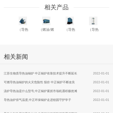
相关产品
（导热
（燃油/燃
（导热
（导热
油）YQW
气）SZS
油）YLW
油）YQL
系列燃油/
系列燃油/
系列燃煤
系列燃油/
相关新闻
燃气卧式
燃气热水
卧式导热
燃气立式
导热油锅
锅炉
油锅炉
导热油锅
江苏生物质导热油锅炉 中正锅炉依靠技术提升不断延长
2022-01-01
炉
炉
设备使用寿命
可燃导热油锅炉的火灾危险性 报价 中正锅炉不断改良
2022-01-01
燃气炉内部结构
汤炉导热油是什么型号,中正锅炉紧抓市场机遇积极抢滩
2022-01-01
济宁市场
导热油炉排气温度,中正环保锅炉走进校园守护学子
2022-01-01