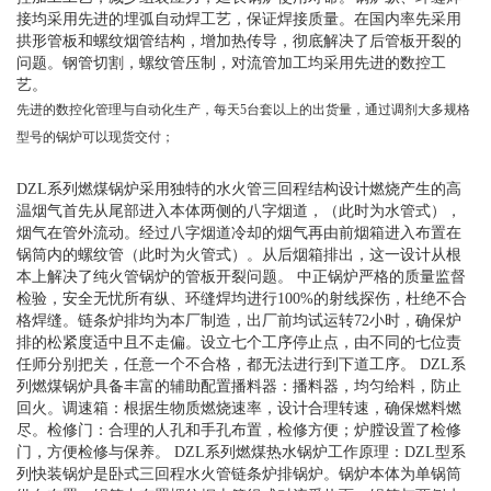
接均采用先进的埋弧自动焊工艺，保证焊接质量。在国内率先采用
拱形管板和螺纹烟管结构，增加热传导，彻底解决了后管板开裂的
问题。钢管切割，螺纹管压制，对流管加工均采用先进的数控工
艺。
先进的数控化管理与自动化生产，每天5台套以上的出货量，通过调剂大多规格
型号的锅炉可以现货交付；
DZL系列燃煤锅炉采用独特的水火管三回程结构设计燃烧产生的高
温烟气首先从尾部进入本体两侧的八字烟道，（此时为水管式），
烟气在管外流动。经过八字烟道冷却的烟气再由前烟箱进入布置在
锅筒内的螺纹管（此时为火管式）。从后烟箱排出，这一设计从根
本上解决了纯火管锅炉的管板开裂问题。 中正锅炉严格的质量监督
检验，安全无忧所有纵、环缝焊均进行100%的射线探伤，杜绝不合
格焊缝。链条炉排均为本厂制造，出厂前均试运转72小时，确保炉
排的松紧度适中且不走偏。设立七个工序停止点，由不同的七位责
任师分别把关，任意一个不合格，都无法进行到下道工序。 DZL系
列燃煤锅炉具备丰富的辅助配置播料器：播料器，均匀给料，防止
回火。调速箱：根据生物质燃烧速率，设计合理转速，确保燃料燃
尽。检修门：合理的人孔和手孔布置，检修方便；炉膛设置了检修
门，方便检修与保养。 DZL系列燃煤热水锅炉工作原理：DZL型系
列快装锅炉是卧式三回程水火管链条炉排锅炉。锅炉本体为单锅筒