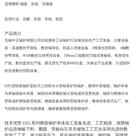
适用燃料:烟煤、贫煤、无烟煤
应用行业：供暖、宾馆、学校、医院
产品简介
无锡中正锅炉有限公司目前拥有工业锅炉行业领先的生产工艺装备，主要设备
有：高速数控平面钻、数控锅筒钻、机器人焊接设备、3维激光切割机、 4轴数
控弯管机、Φ168数控立体弯管设备、100mm三辊数控万能式卷板机、蛇形管生
产线、数控盘管生产线、膜式壁生产线等600台套。为保证产品质量，引进国外
的先进数控切割设备。
DZL型快装锅炉是卧式三回程水火管链条炉排锅炉，燃用中质烟煤。锅炉本体
为单锅筒纵向布置，锅筒内布置螺纹烟火管组成对流受热面，锅筒与两侧水冷
壁组成炉膛辐射受热面。燃烧设备采用轻型链条炉排；整体快装形式出厂。电
气控制实现炉排无级调速，极限参数报警及联锁保护。
技术优势 DZL系列燃煤锅炉本体加工装备先进、工艺精湛，保障锅
炉品质钢板下料、圈圆、管板钻孔等关键加工工艺全采用先进的数
控加工工艺，减少组装应力，延长锅炉使用寿命。锅炉纵、环缝焊