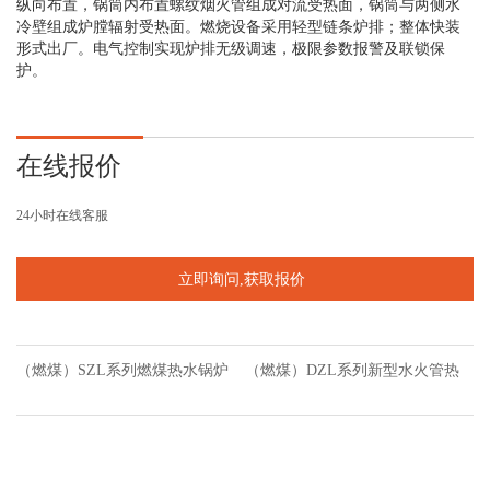
纵向布置，锅筒内布置螺纹烟火管组成对流受热面，锅筒与两侧水
冷壁组成炉膛辐射受热面。燃烧设备采用轻型链条炉排；整体快装
形式出厂。电气控制实现炉排无级调速，极限参数报警及联锁保
护。
在线报价
24小时在线客服
（燃煤）SZL系列燃煤热水锅炉
（燃煤）DZL系列新型水火管热
水锅炉